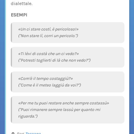
dialettale.
ESEMPI
«Un ci stare costì, è pericoloso!»
("Non stare lì, corri un pericolo.")
«Ti lèvi di costà che un ci vedo?»
("Potresti toglierti di là che non vedo?")
«Com'è il tempo costaggiù?»
("Come è il meteo laggiù da voi?")
«Per me tu puoi restare anche sempre costassù»
("Puoi rimanere sempre lassù per quanto mi
riguarda.")
Reg.
Toscana