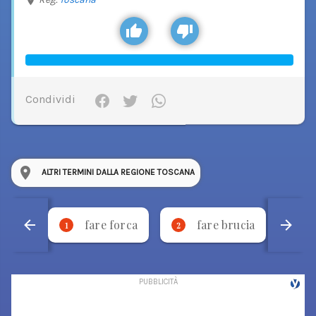
Condividi
ALTRI TERMINI DALLA REGIONE TOSCANA
fare forca
fare brucia
1
2
3