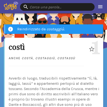
Cerca una parola…
Reindirizzato da
costaggiù
.
1
costì
ANCHE
COSTÀ
,
COSTAGGIÙ
,
COSTASSÙ
Avverbi di luogo, traducibili rispettivamente ”lì, là,
laggiù, lassù” e appartenenti perlopiù al dialetto
toscano. Secondo l'Accademia della Crusca, mentre i
primi due sono di diritto ascrivibili all'italiano vero
è proprio (si trovano illustri esempi in opere di
Dante e Boccaccio), gli altri due sono più di uso