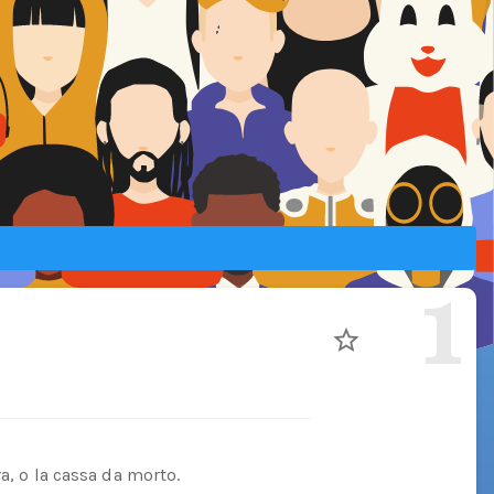
1
a, o la cassa da morto.