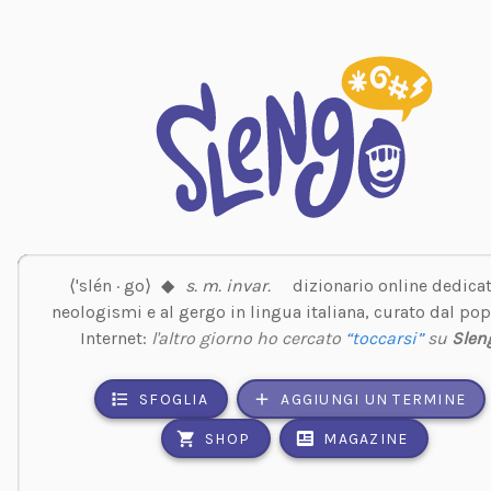
⟨'slén · go⟩
◆
s. m. invar.
dizionario online dedicat
neologismi e al gergo in lingua italiana, curato dal pop
Internet:
l'altro giorno ho cercato
“toccarsi”
su
Slen
SFOGLIA
AGGIUNGI UN TERMINE
SHOP
MAGAZINE