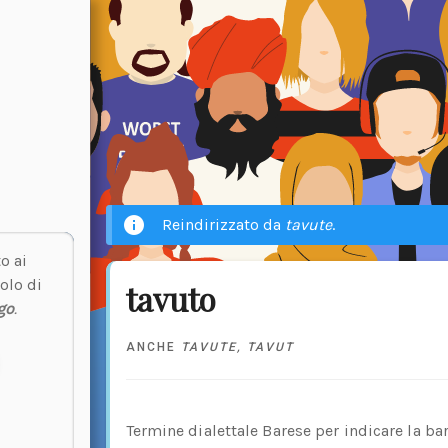
Reindirizzato da
tavute
.
o ai
olo di
tavuto
go
.
ANCHE
TAVUTE
,
TAVUT
Termine dialettale Barese per indicare la bar