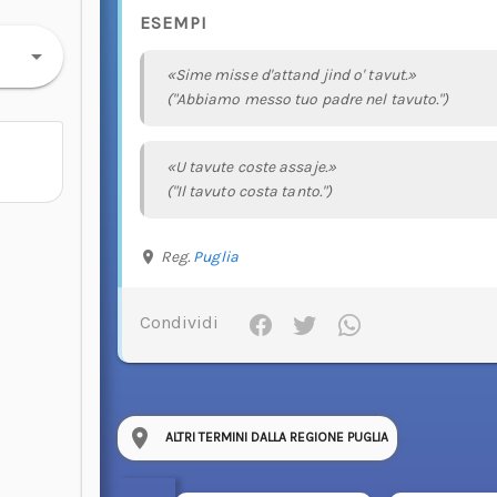
ESEMPI
«Sime misse d'attand jind o' tavut.»
("Abbiamo messo tuo padre nel tavuto.")
«U tavute coste assaje.»
("Il tavuto costa tanto.")
Reg.
Puglia
Condividi
ALTRI TERMINI DALLA REGIONE PUGLIA