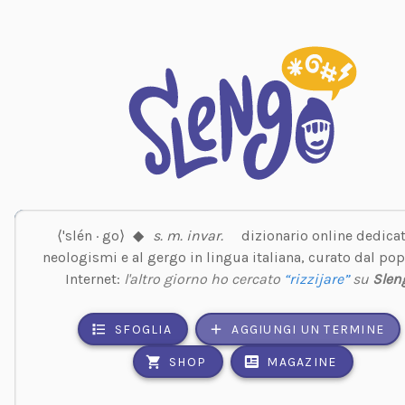
⟨'slén · go⟩
◆
s. m. invar.
dizionario online dedicat
neologismi e al gergo in lingua italiana, curato dal pop
Internet:
l'altro giorno ho cercato
“rizzijare”
su
Slen
SFOGLIA
AGGIUNGI UN TERMINE
SHOP
MAGAZINE