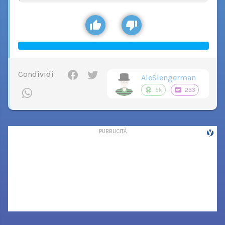
Condividi
AleSlengerman
5k
233