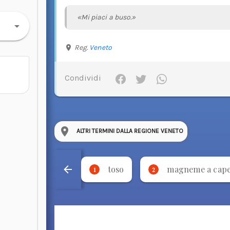
«Mi piaci a buso.»
Reg.
Veneto
Condividi
ALTRI TERMINI DALLA REGIONE VENETO
toso
magneme a cap
1
2