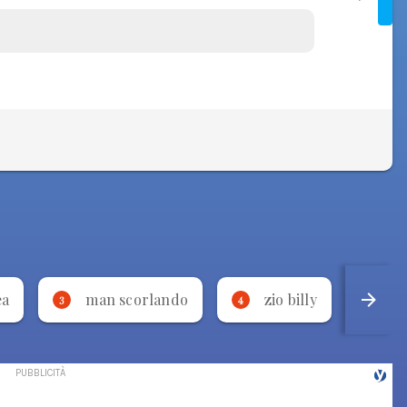
ea
man scorlando
zio billy
p
3
4
5