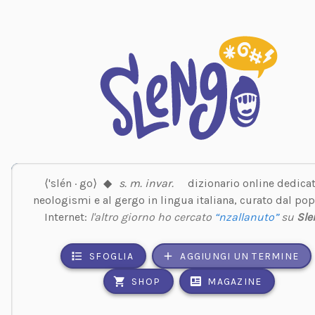
⟨'slén · go⟩
◆
s. m. invar.
dizionario online dedicat
neologismi e al gergo in lingua italiana, curato dal pop
Internet:
l'altro giorno ho cercato
“nzallanuto”
su
Sle
SFOGLIA
AGGIUNGI UN TERMINE
SHOP
MAGAZINE