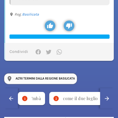
Reg.
Basilicata
Condividi
ALTRI TERMINI DALLA REGIONE BASILICATA
'mbà
come il due luglio
1
2
3