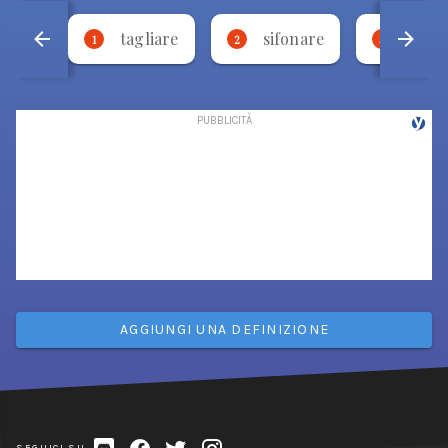
tagliare
sifonare
bese
1
2
3
AGGIUNGI UNA DEFINIZIONE