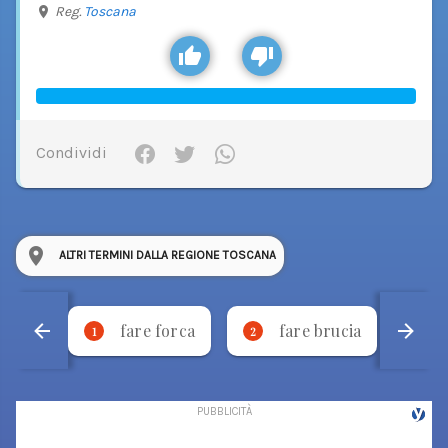
Reg.
Toscana
Condividi
ALTRI TERMINI DALLA REGIONE TOSCANA
fare forca
fare brucia
1
2
3