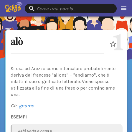
Cerca una parola…
1
alò
Si usa ad Arezzo come intercalare probabilmente
deriva dal francese "allons" = "andiamo", che è
infatti il suo significato letterale. Viene spesso
utilizzata alla fine di una frase o per cominciarne
una.
Cfr.
gnamo
ESEMPI
«Alò vado a casa.»