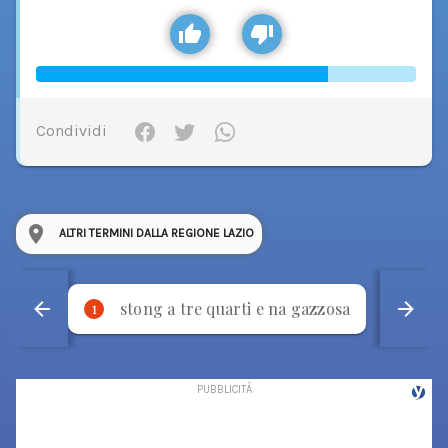
Condividi
ALTRI TERMINI DALLA REGIONE LAZIO
stong a tre quarti e na gazzosa
p
1
2