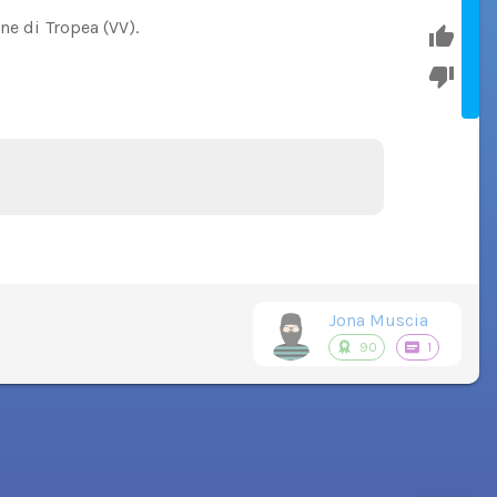
ne di Tropea (VV).
Jona Muscia
90
1