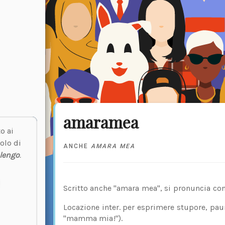
amaramea
o ai
olo di
ANCHE
AMARA MEA
lengo
.
Scritto anche "amara mea", si pronuncia con
Locazione inter. per esprimere stupore, paura,
"mamma mia!").