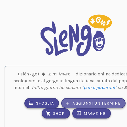
⟨'slén · go⟩
◆
s. m. invar.
dizionario online dedicat
neologismi e al gergo in lingua italiana, curato dal pop
Internet:
l'altro giorno ho cercato
“pan e puparuol”
su
S
SFOGLIA
AGGIUNGI UN TERMINE
SHOP
MAGAZINE