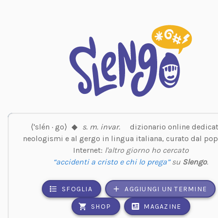
⟨'slén · go⟩
◆
s. m. invar.
dizionario online dedicat
neologismi e al gergo in lingua italiana, curato dal pop
Internet:
l'altro giorno ho cercato
“accidenti a cristo e chi lo prega”
su
Slengo
.
SFOGLIA
AGGIUNGI UN TERMINE
SHOP
MAGAZINE