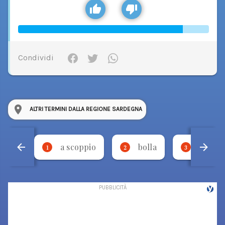
Condividi
ALTRI TERMINI DALLA REGIONE SARDEGNA
a scoppio
bolla
udda
1
2
3