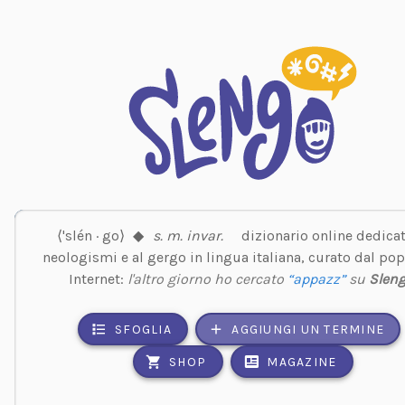
⟨'slén · go⟩
◆
s. m. invar.
dizionario online dedicat
neologismi e al gergo in lingua italiana, curato dal pop
Internet:
l'altro giorno ho cercato
“appazz”
su
Slen
SFOGLIA
AGGIUNGI UN TERMINE
SHOP
MAGAZINE