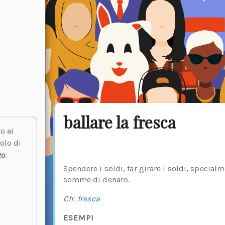
ballare la fresca
o ai
olo di
go
.
Spendere i soldi, far girare i soldi, speci
somme di denaro.
Cfr.
fresca
ESEMPI