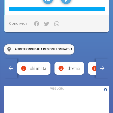
Condividi
ALTRI TERMINI DALLA REGIONE LOMBARDIA
skinnata
drema
torci
1
2
3