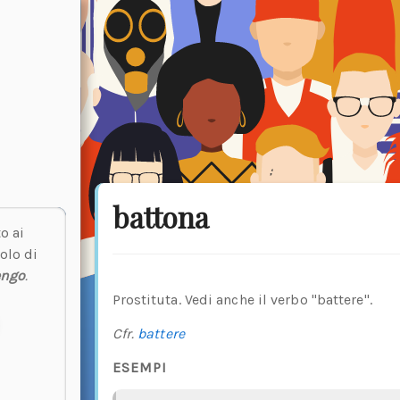
battona
o ai
olo di
engo
.
Prostituta. Vedi anche il verbo "battere".
Cfr.
battere
ESEMPI