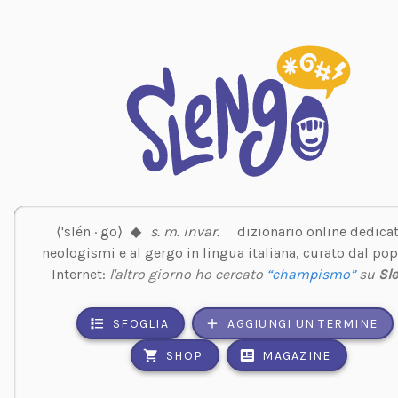
⟨'slén · go⟩
◆
s. m. invar.
dizionario online dedicat
neologismi e al gergo in lingua italiana, curato dal pop
Internet:
l'altro giorno ho cercato
“champismo”
su
Sl
SFOGLIA
AGGIUNGI UN TERMINE
SHOP
MAGAZINE