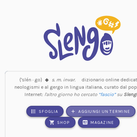
⟨'slén · go⟩
◆
s. m. invar.
dizionario online dedicat
neologismi e al gergo in lingua italiana, curato dal pop
Internet:
l'altro giorno ho cercato
“fascio”
su
Sleng
SFOGLIA
AGGIUNGI UN TERMINE
SHOP
MAGAZINE