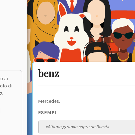
benz
o ai
olo di
o
.
Mercedes.
ESEMPI
«Stiamo girando sopra un Benz!»