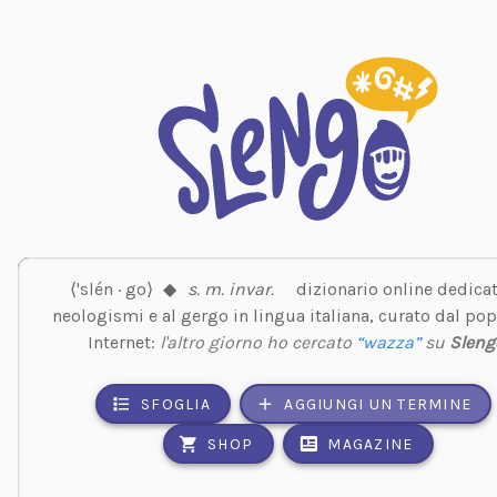
⟨'slén · go⟩
◆
s. m. invar.
dizionario online dedicat
neologismi e al gergo in lingua italiana, curato dal pop
Internet:
l'altro giorno ho cercato
“wazza”
su
Sleng
SFOGLIA
AGGIUNGI UN TERMINE
SHOP
MAGAZINE