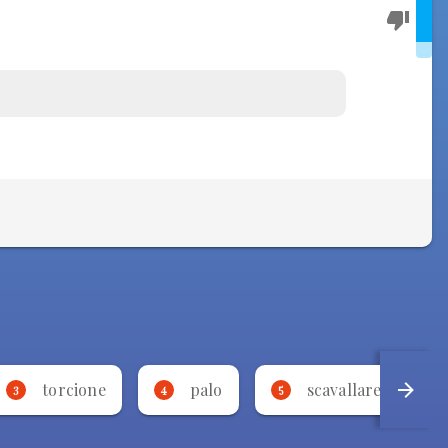
torcione
palo
scavallare
3
4
5
6