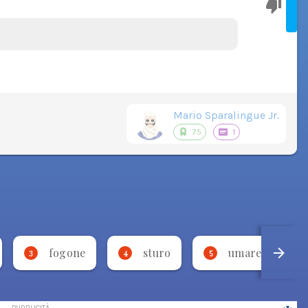
Mario Sparalingue Jr.
75
1
fogone
sturo
umarell
3
4
5