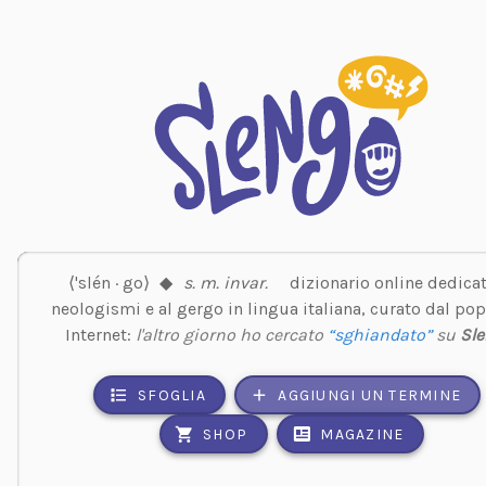
⟨'slén · go⟩
◆
s. m. invar.
dizionario online dedicat
neologismi e al gergo in lingua italiana, curato dal pop
Internet:
l'altro giorno ho cercato
“sghiandato”
su
Sl
SFOGLIA
AGGIUNGI UN TERMINE
SHOP
MAGAZINE