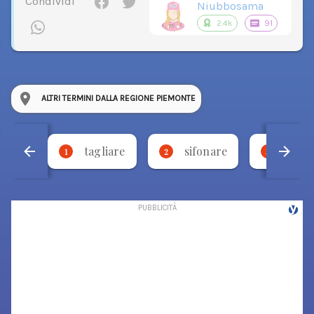
Condividi
Niubbosama
2.4k
91
ALTRI TERMINI DALLA REGIONE PIEMONTE
tagliare
sifonare
bese
1
2
3