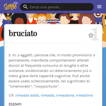
Cerca una parola…
1
bruciato
S. m. o aggett.: persona che, in modo provvisorio o
permanente, manifesta comportamenti alterati
dovuti al frequente consumo di droghe o altre
sostanze, evidenziando un deterioramento più o
meno grave delle capacità cognitive. Può anche
essere usato scherzosamente, nel significato di
“smemorato”, “inopportuno”.
Cfr.
rimasto sotto
,
rimasto
,
rimastone
,
rimastino
ESEMPI