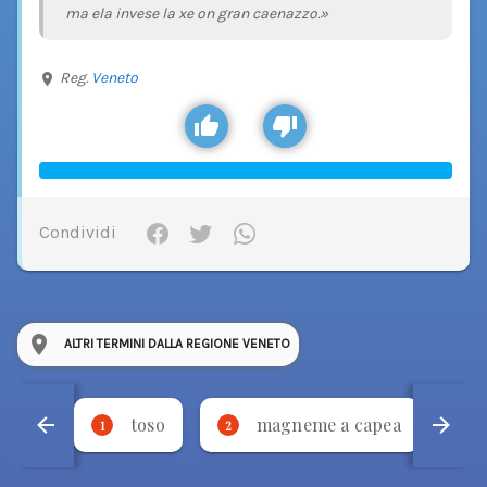
ma ela invese la xe on gran caenazzo.»
Reg.
Veneto
Condividi
ALTRI TERMINI DALLA REGIONE VENETO
toso
magneme a capea
1
2
3