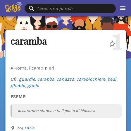
Cerca una parola…
1
caramba
A Roma, i carabinieri.
Cfr.
guardie
,
carabba
,
canazza
,
carabicchiere
,
bedi
,
ghebbi
,
ghebi
ESEMPI
«I caramba stanno a fa il posto di blocco.»
Reg.
Lazio