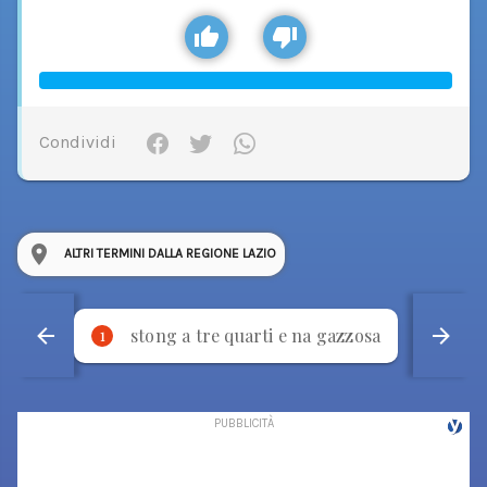
Condividi
ALTRI TERMINI DALLA REGIONE LAZIO
stong a tre quarti e na gazzosa
p
1
2