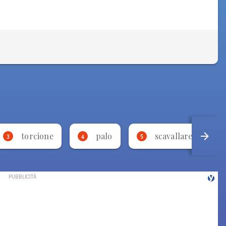
torcione
palo
scavallare
3
4
5
6