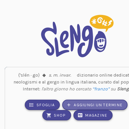
⟨'slén · go⟩
◆
s. m. invar.
dizionario online dedicat
neologismi e al gergo in lingua italiana, curato dal pop
Internet:
l'altro giorno ho cercato
“franzo”
su
Sleng
SFOGLIA
AGGIUNGI UN TERMINE
SHOP
MAGAZINE