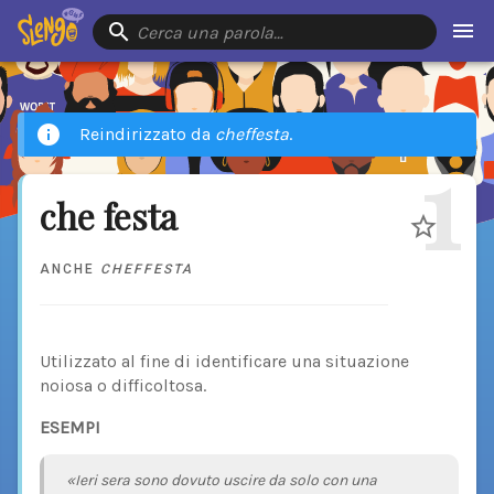
Cerca una parola…
Reindirizzato da
cheffesta
.
1
che festa
ANCHE
CHEFFESTA
Utilizzato al fine di identificare una situazione
noiosa o difficoltosa.
ESEMPI
«Ieri sera sono dovuto uscire da solo con una