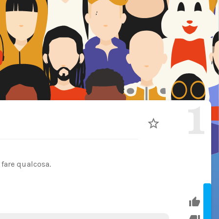
1
fare qualcosa.