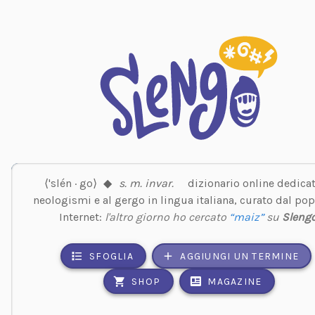
⟨'slén · go⟩
◆
s. m. invar.
dizionario online dedicat
neologismi e al gergo in lingua italiana, curato dal pop
Internet:
l'altro giorno ho cercato
“maiz”
su
Sleng
SFOGLIA
AGGIUNGI UN TERMINE
SHOP
MAGAZINE