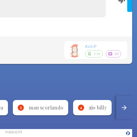
KoliP
3.5k
20
ea
man scorlando
zio billy
p
3
4
5