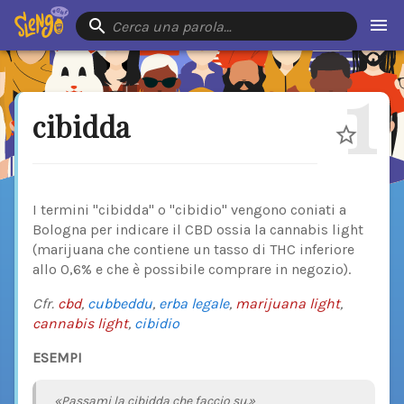
Cerca una parola…
1
cibidda
I termini "cibidda" o "cibidio" vengono coniati a
Bologna per indicare il CBD ossia la cannabis light
(marijuana che contiene un tasso di THC inferiore
allo 0,6% e che è possibile comprare in negozio).
Cfr.
cbd
,
cubbeddu
,
erba legale
,
marijuana light
,
cannabis light
,
cibidio
ESEMPI
«Passami la cibidda che faccio su.»