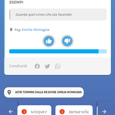
ESEMPI
Guarda quel cinno che sta facendo!
Reg.
Emilia-Romagna
Condividi
ALTRI TERMINI DALLA REGIONE EMILIA-ROMAGNA
sciopare
menarsela
fo
1
2
3