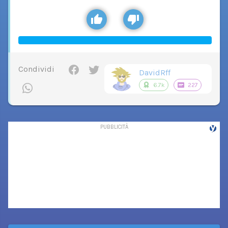
Condividi
DavidRff
6.7k
227