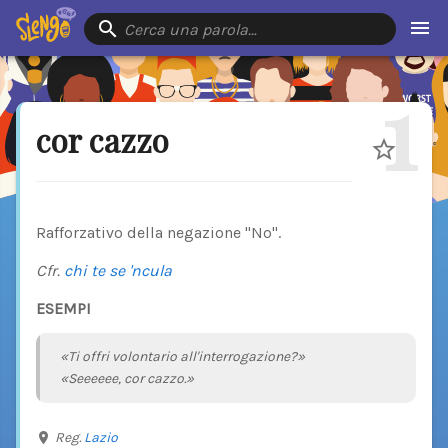
Cerca una parola…
1
cor cazzo
Rafforzativo della negazione "No".
Cfr.
chi te se 'ncula
ESEMPI
«Ti offri volontario all'interrogazione?»
«Seeeeee, cor cazzo.»
Reg.
Lazio