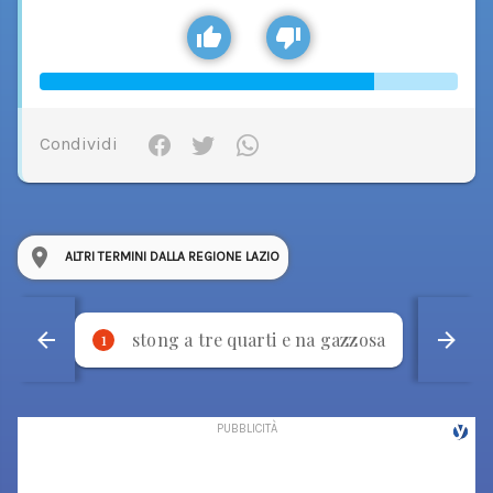
Condividi
ALTRI TERMINI DALLA REGIONE LAZIO
stong a tre quarti e na gazzosa
p
1
2