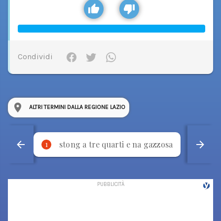
Condividi
ALTRI TERMINI DALLA REGIONE LAZIO
stong a tre quarti e na gazzosa
p
1
2