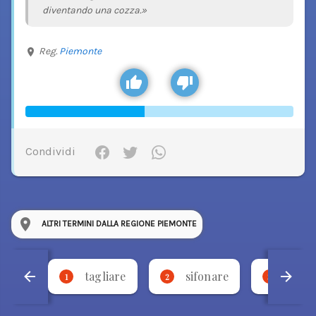
diventando una cozza.»
Reg.
Piemonte
Condividi
ALTRI TERMINI DALLA REGIONE PIEMONTE
tagliare
sifonare
bese
1
2
3