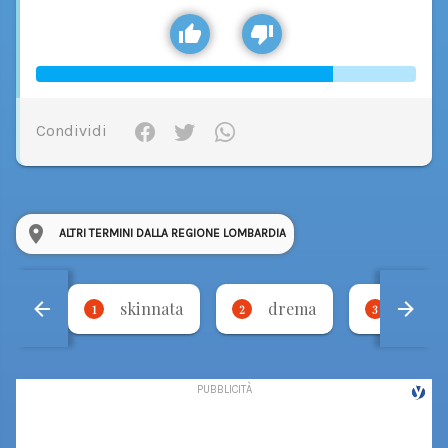
Condividi
ALTRI TERMINI DALLA REGIONE LOMBARDIA
skinnata
drema
torci
1
2
3