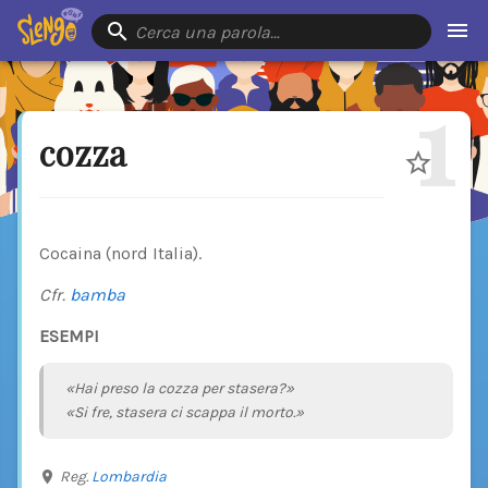
Cerca una parola…
1
cozza
Cocaina (nord Italia).
Cfr.
bamba
ESEMPI
«Hai preso la cozza per stasera?»
«Si fre, stasera ci scappa il morto.»
Reg.
Lombardia