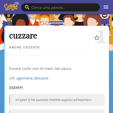
Cerca una parola…
1
cuzzare
ANCHE
CUZZATO
Essere colto con le mani nel sacco.
Cfr.
sgamare
,
beccare
ESEMPI
«Il prof. ti ha cuzzato mentre copiavi all'esame.»