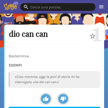
Cerca una parola…
1
dio can can
Bestemmia.
ESEMPI
«Ciao mamma, oggi la prof. di storia mi ha
interrogato, che dio can can.»