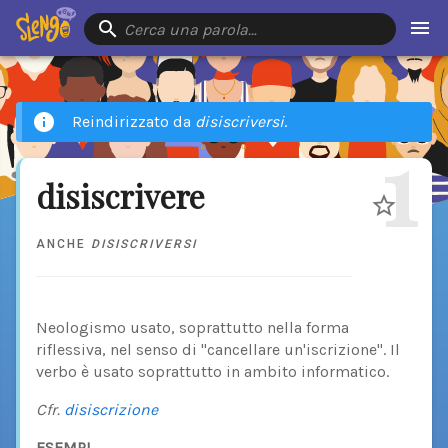
Cerca una parola…
Reindirizzato da
disiscriversi
.
1
disiscrivere
ANCHE
DISISCRIVERSI
Neologismo usato, soprattutto nella forma
riflessiva, nel senso di "cancellare un'iscrizione". Il
verbo è usato soprattutto in ambito informatico.
Cfr.
disiscrizione
ESEMPI