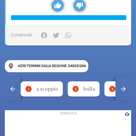
Condividi
ALTRI TERMINI DALLA REGIONE SARDEGNA
a scoppio
bolla
udda
1
2
3