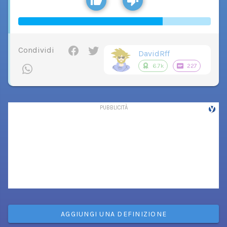
Condividi
DavidRff
6.7k
227
AGGIUNGI UNA DEFINIZIONE