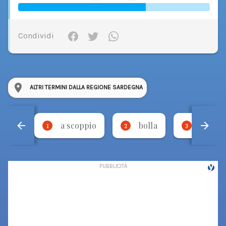
Condividi
ALTRI TERMINI DALLA REGIONE SARDEGNA
a scoppio
bolla
udda
1
2
3