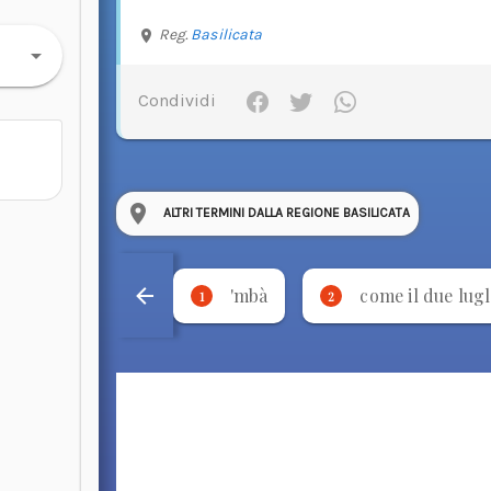
Reg.
Basilicata
Condividi
ALTRI TERMINI DALLA REGIONE BASILICATA
'mbà
come il due lugl
1
2