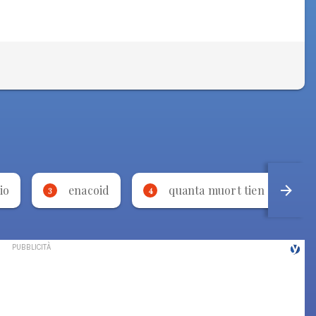
io
enacoid
quanta muort tien sott a ter
3
4