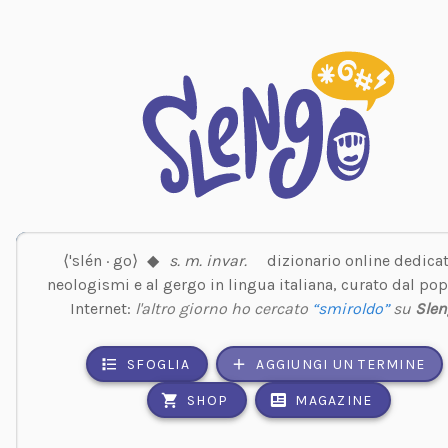
⟨'slén · go⟩
◆
s. m. invar.
dizionario online dedicat
neologismi e al gergo in lingua italiana, curato dal pop
Internet:
l'altro giorno ho cercato
“smiroldo”
su
Sle
SFOGLIA
AGGIUNGI UN TERMINE
SHOP
MAGAZINE