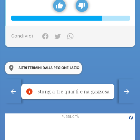
Condividi
ALTRI TERMINI DALLA REGIONE LAZIO
stong a tre quarti e na gazzosa
p
1
2