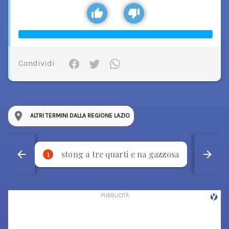
Condividi
ALTRI TERMINI DALLA REGIONE LAZIO
stong a tre quarti e na gazzosa
p
1
2