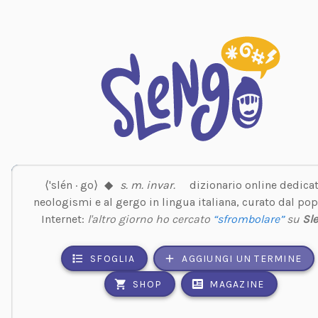
⟨'slén · go⟩
◆
s. m. invar.
dizionario online dedicat
neologismi e al gergo in lingua italiana, curato dal pop
Internet:
l'altro giorno ho cercato
“sfrombolare”
su
Sl
SFOGLIA
AGGIUNGI UN TERMINE
SHOP
MAGAZINE