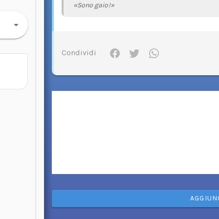
«Sono gaio!»
Condividi
AGGIUN