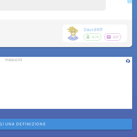
DavidRff
6.7k
227
GI UNA DEFINIZIONE