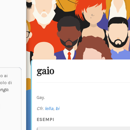
gaio
o ai
olo di
engo
.
Gay.
Cfr.
lella
,
bi
ESEMPI