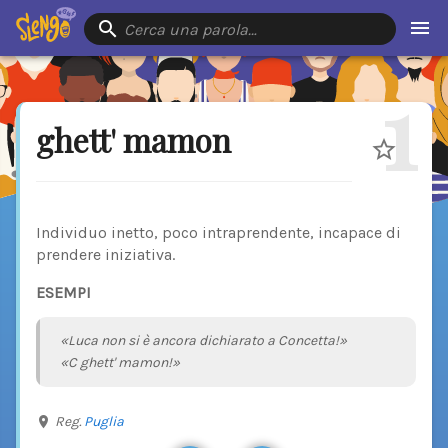
Cerca una parola…
1
ghett' mamon
Individuo inetto, poco intraprendente, incapace di
prendere iniziativa.
ESEMPI
«Luca non si è ancora dichiarato a Concetta!»
«C ghett' mamon!»
Reg.
Puglia