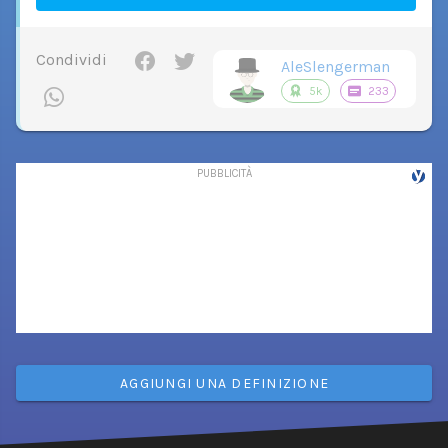
Condividi
AleSlengerman
5k
233
AGGIUNGI UNA DEFINIZIONE