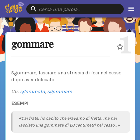
Cerca una parola…
1
gommare
Sgommare, lasciare una striscia di feci nel cesso
dopo aver defecato.
Cfr.
sgommata
,
sgommare
ESEMPI
«Dai frate, ho capito che eravamo di fretta, ma hai
lasciato una gommata di 20 centimetri nel cesso…»