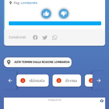
Reg.
Lombardia
Condividi
ALTRI TERMINI DALLA REGIONE LOMBARDIA
skinnata
drema
torci
1
2
3