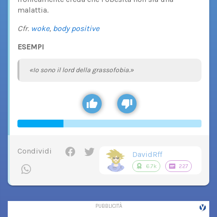
malattia.
Cfr.
woke
,
body positive
ESEMPI
«Io sono il lord della grassofobia.»
Condividi
DavidRff
6.7k
227