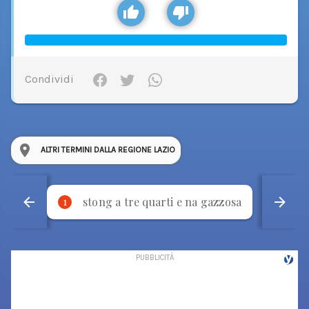
Condividi
ALTRI TERMINI DALLA REGIONE LAZIO
stong a tre quarti e na gazzosa
p
1
2