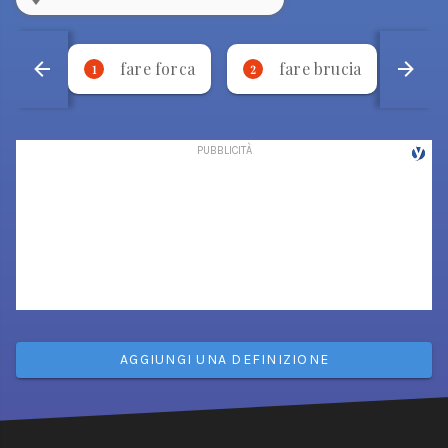
fare forca
fare brucia
1
2
3
AGGIUNGI UNA DEFINIZIONE