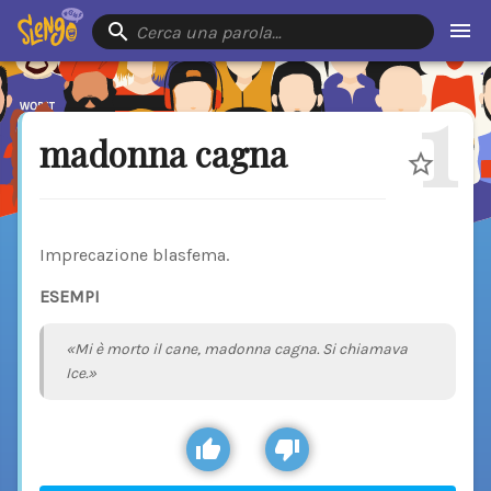
Cerca una parola…
1
madonna cagna
Imprecazione blasfema.
ESEMPI
«Mi è morto il cane, madonna cagna. Si chiamava
Ice.»