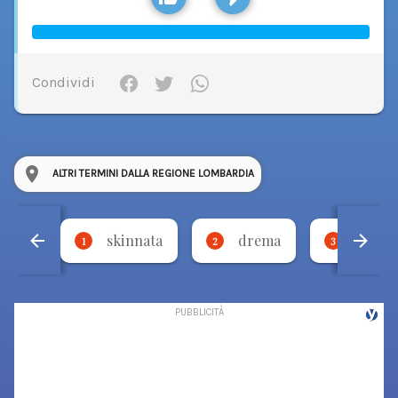
Condividi
ALTRI TERMINI DALLA REGIONE LOMBARDIA
skinnata
drema
torci
1
2
3