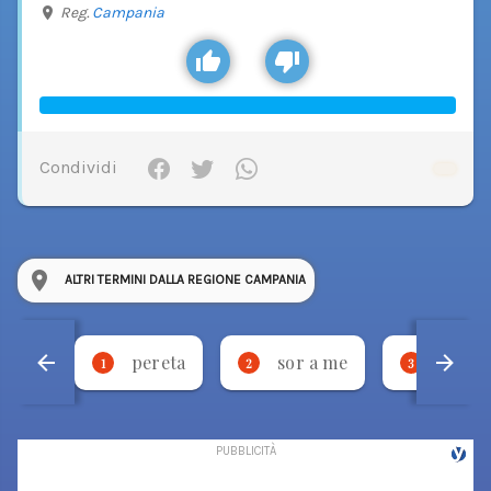
Reg.
Campania
Condividi
ALTRI TERMINI DALLA REGIONE CAMPANIA
pereta
sor a me
stevm
1
2
3