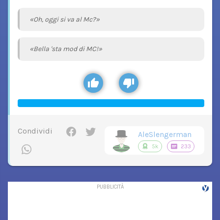
«Oh, oggi si va al Mc?»
«Bella 'sta mod di MC!»
Condividi
AleSlengerman
5k
233