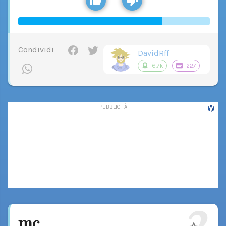
Condividi
DavidRff
6.7k
227
2
mc