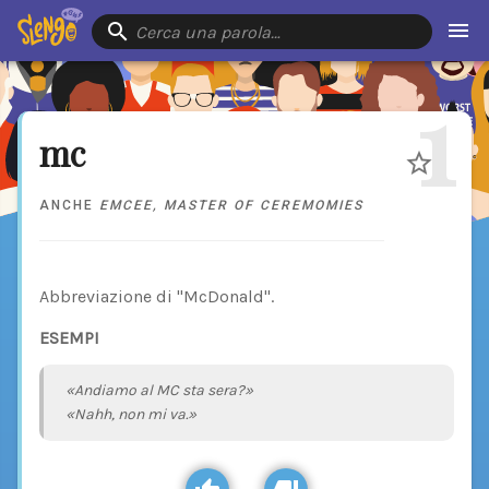
Cerca una parola…
1
mc
ANCHE
EMCEE
,
MASTER OF CEREMOMIES
Abbreviazione di "McDonald".
ESEMPI
«Andiamo al MC sta sera?»
«Nahh, non mi va.»